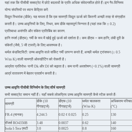
यहां तक कि पीसीबी सब्सट्रेट में छोटे बदलावों के प्रति अधिक संवेदनशील होते हैं।इन गैर-विनिमय
योग्य संपत्तियों पर ध्यान केंद्रित करें:
विद्युत स्थिरांक (डीके): यह मापता है कि एक सामग्री विद्युत ऊर्जा को कितनी अच्छी तरह से संग्रहीत
करती है। उच्च आवृत्तियों के लिए, स्थिर, कम डीके महत्वपूर्ण भिन्नता है (यहां तक कि ± 0.2)
प्रतिबाधा असंगति और संकेत प्रतिबिंब का कारण.
हानि स्पर्श (डीएफ): गर्मी के रूप में खोई हुई ऊर्जा को दर्शाता है। कम डीएफ = कम हानि; लंबी दूरी के
संकेतों (जैसे, 5 जी टावरों) के लिए आवश्यक है।
थर्मल कंडक्टिविटी: उच्च आवृत्ति वाले सर्किट गर्मी उत्पन्न करते हैं; अच्छी थर्मल ट्रांसफर (≥ 0.5
W/m·K) वाली सामग्री ओवरहीटिंग को रोकती है।
आर्द्रता प्रतिरोधः पानी Dk और Df को बढ़ाता है। कम पानी अवशोषण (<0.1%) वाली सामग्री
आर्द्र वातावरण में बेहतर प्रदर्शन करती है।
उच्च आवृत्ति पीसीबी विनिर्माण के लिए शीर्ष सामग्री
सभी सब्सट्रेट समान नहीं हैं। यहाँ सबसे लोकप्रिय उच्च आवृत्ति सामग्री कैसे स्टैक करते हैंः
डीके (10
डीएफ (10
थर्मल चालकता
अधिकतम परिचा
सामग्री
गीगाहर्ट्ज)
गीगाहर्ट्ज)
(W/m·K)
(°C)
FR-4 (मानक)
4.244.5
0.02 ¢ 0.025
0.25
130
रॉजर्स RO4350B
3.48
0.0037
0.62
140
Isola I-Tera एमटी
3.0
0.0025
0.8
160