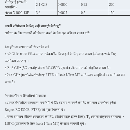
पीटीएफई (टेफ्लॉन
2.1 ¢2.3
0.0009
0.25
260
आधारित)
नेल्को N4000-13E
3.6
0.0027
0.5
150
अपनी परियोजना के लिए सही सामग्री कैसे चुनें
आवेदन के लिए सामग्री को मिलान करने के लिए इस ढांचे का पालन करें:
1आवृत्ति आवश्यकताओं से प्रारंभ करें
a.<2 GHz: मानक FR-4 लागत संवेदनशील डिजाइनों के लिए काम करता है (उदाहरण के लिए,
उपभोक्ता राउटर) ।
b.2 ∼6 GHz (5G उप-6): रोजर्स RO4350B प्रदर्शन और लागत को संतुलित करता है।
c.24+ GHz (mmWave/radar): PTFE या Isola I-Tera MT अति-उच्च आवृत्तियों पर हानि को कम
करते हैं।
2पर्यावरणीय परिस्थितियों में कारक
a.आउटडोर/कठिन वातावरणः वर्षा/नमी में Dk बदलाव से बचने के लिए कम जल अवशोषण (जैसे,
Rogers RO4350B, PTFE) को प्राथमिकता दें।
b.उच्च तापमान सेटिंग्स (उदाहरण के लिए, ऑटोमोबाइल इंजन डिब्बे): Tg (ग्लास संक्रमण तापमान) >
150°C (उदाहरण के लिए, Isola I-Tera MT) के साथ सामग्री चुनें।