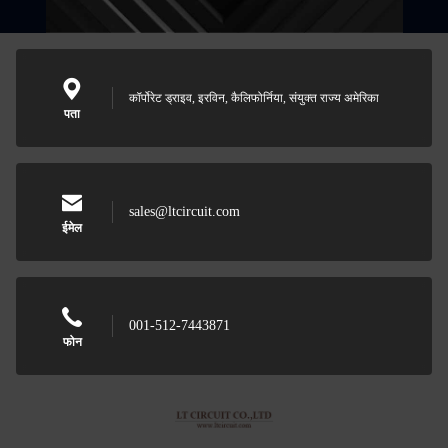
कॉर्पोरेट ड्राइव, इरविन, कैलिफोर्निया, संयुक्त राज्य अमेरिका
पता
sales@ltcircuit.com
ईमेल
001-512-7443871
फोन