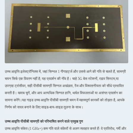
उच्च आवृत्ति इलेक्ट्रॉनिक्स में, जहां सिग्नल 1 गीगाहर्ट्ज और उससे आगे की गति से चलते हैं, सामग्री
चयन सिर्फ एक विवरण नहीं है; यह प्रदर्शन की नींव है। चाहे 5G बेस स्टेशनों, रडार सिस्टम,या
उपग्रह ट्रांसीवर, सही पीसीबी सामग्री सिग्नल अखंडता, रेंज और विश्वसनीयता को सीधे प्रभावित
करती है। खराब चुनें, और आप अत्यधिक सिग्नल हानि, थर्मल विफलताओं या असंगत प्रदर्शन का
सामना करेंगे।यह गाइड उच्च आवृत्ति पीसीबी सामग्री चयन में महत्वपूर्ण कारकों को तोड़ता है, आपके
निर्णय को सरल बनाने के लिए साइड-बाय-साइड तुलना के साथ।
उच्च आवृत्ति पीसीबी सामग्री को परिभाषित करने वाले प्रमुख गुण
उच्च आवृत्ति संकेत (1 GHz+) कम गति वाले संकेतों से अलग व्यवहार करते हैंः वे प्रतिरोध, गर्मी और