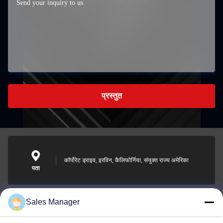
प्रस्तुत
कॉर्पोरेट ड्राइव, इरविन, कैलिफोर्निया, संयुक्त राज्य अमेरिका
पता
Sales Manager
sales@ltcircuit.com