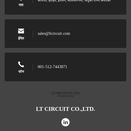
कॉर्पोरेट ड्राइव, इरविन, कैलिफोर्निया, संयुक्त राज्य अमेरिका
पता
sales@ltcircuit.com
ईमेल
001-512-7443871
फोन
LT CIRCUIT CO.,LTD.