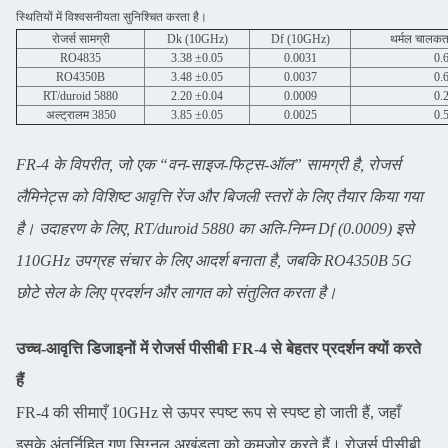
स्थितियों में विश्वसनीयता सुनिश्चित करता है।
रोजर्स सामग्री
Dk (10GHz)
Df (10GHz)
थर्मल चालक
RO4835
3.38 ±0.05
0.0031
0.
RO4350B
3.48 ±0.05
0.0037
0.
RT/duroid 5880
2.20 ±0.04
0.0009
0.
अल्ट्रालम 3850
3.85 ±0.05
0.0025
0.
FR-4 के विपरीत, जो एक “वन-साइज-फिट्स-ऑल” सामग्री है, रोजर्स
लैमिनेट्स को विशिष्ट आवृत्ति रेंज और बिजली स्तरों के लिए तैयार किया गया
है। उदाहरण के लिए, RT/duroid 5880 का अति-निम्न Df (0.0009) इसे
110GHz उपग्रह संचार के लिए आदर्श बनाता है, जबकि RO4350B 5G
छोटे सेल के लिए प्रदर्शन और लागत को संतुलित करता है।
उच्च-आवृत्ति डिजाइनों में रोजर्स पीसीबी FR-4 से बेहतर प्रदर्शन क्यों करते
हैं
FR-4 की सीमाएँ 10GHz से ऊपर स्पष्ट रूप से स्पष्ट हो जाती हैं, जहाँ
इसके अंतर्निहित गुण सिग्नल अखंडता को कमजोर करते हैं। रोजर्स पीसीबी