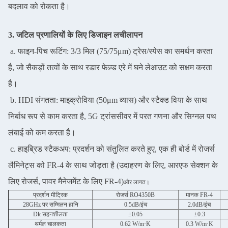
बदलाव को रोकता है।
3. जटिल प्रणालियों के लिए डिजाइन लचीलापन
a. फाइन-पिच रूटिंग: 3/3 मिल (75/75μm) ट्रेस/स्पेस का समर्थन करता
है, जो सैकड़ों तत्वों के साथ रडार फेज़्ड एरे में घने लेआउट को सक्षम करता
है।
b. HDI संगतता: माइक्रोविया (50μm व्यास) और स्टैक्ड विया के साथ
निर्बाध रूप से काम करता है, 5G ट्रांससीवर में परत गणना और सिग्नल पथ
लंबाई को कम करता है।
c. हाइब्रिड स्टैकअप: प्रदर्शन को संतुलित करते हुए, एक ही बोर्ड में रोजर्स
लैमिनेट्स को FR-4 के साथ जोड़ता है (उदाहरण के लिए, आरएफ सेक्शन के
लिए रोजर्स, पावर मैनेजमेंट के लिए FR-4)
और लागत।
प्रदर्शन मीट्रिक
रोजर्स RO4350B
मानक FR-4
28GHz पर सम्मिलन हानि
0.5dB/इंच
2.0dB/इंच
Dk सहनशीलता
±0.05
±0.3
थर्मल चालकता
0.62 W/m·K
0.3 W/m·K