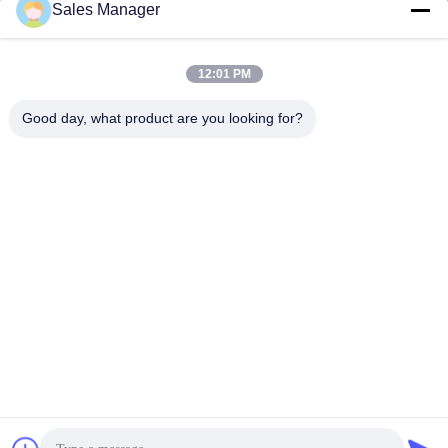
Sales Manager
sales@ltcircuit.com
ईमेल
12:01 PM
Good day, what product are you looking for?
001-512-7443871
फोन
LT CIRCUIT CO.,LTD.