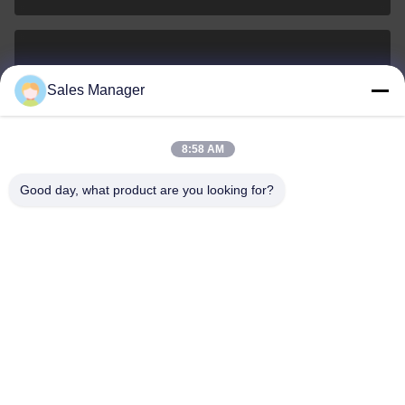
sales@ltcircuit.com
Sales Manager
ईमेल
8:58 AM
Good day, what product are you looking for?
001-512-7443871
फोन
LT CIRCUIT CO.,LTD.