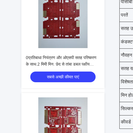
पीसीबी
परतें
सतह उ
कंडक्ट
नौवहन
0प्रतिबाधा नियंत्रण और ओएसपी सतह परिष्करण
के साथ.2 मिमी मिन. छेद से तांबा डबल पक्षीय
सतह ख
पीसीबी
सबसे अच्छी कीमत पाएं
विशेषत
मिन हो
सिल्कस्
कीवर्ड