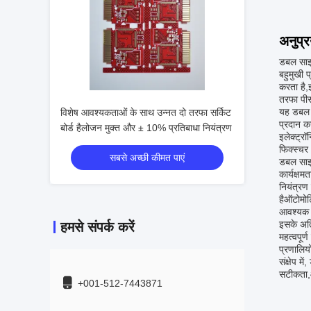
अनुप्
डबल साइड 
बहुमुखी 
करता है,
तरफा पीसी
यह डबल ले
विशेष आवश्यकताओं के साथ उन्नत दो तरफा सर्किट
प्रदान कर
बोर्ड हैलोजन मुक्त और ± 10% प्रतिबाधा नियंत्रण
इलेक्ट्र
फिक्स्चर
सबसे अच्छी कीमत पाएं
डबल साइड 
कार्यक्षम
नियंत्रण
हैऑटोमोट
आवश्यक 
इसके अतिर
हमसे संपर्क करें
महत्वपूर्
प्रणालियो
संक्षेप 
सटीकता,और
+001-512-7443871