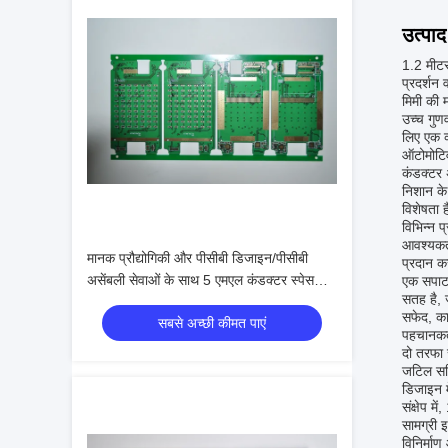
उत्पाद
1.2 मीटर
प्रदर्शन 
मिमी की 
उच्च गुण
लिए एक व
ऑटोमोटिव
कंडक्टर 
निशान के
विशेषता 
विभिन्न 
आवश्यकता
मानक प्रौद्योगिकी और पीसीबी डिजाइन/पीसीबी
प्रदान क
असेंबली सेवाओं के साथ 5 एमएल कंडक्टर स्पेस
एक सपाट 
सतह है, 
डबल साइड पीसीबी
सफेद, का
सबसे अच्छी कीमत पाएं
पहचानकर्
दो तरफा 
जटिल सर्
डिजाइन म
संक्षेप 
सामग्री 
विनिर्मा