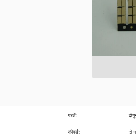
परतें:
दोगु
कीवर्ड:
दो 