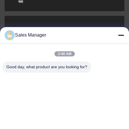
पता
sales@ltcircuit.com
Sales Manager
ईमेल
2:40 AM
Good day, what product are you looking for?
001-512-7443871
फोन
LT CIRCUIT CO.,LTD.