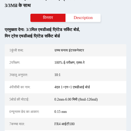
3/3Mil के साथ
विस्तार
Description
प्रमुखता देना:
3/3मिल एचडीआई प्रिंटेड सर्किट बोर्ड
,
मिन ट्रेस एचडीआई प्रिंटेड सर्किट बोर्ड
1कुंजी शब्द:
उच्च घनत्व इंटरकनेक्टर
2परिक्षण:
100% ई-परीक्षण, एक्स-रे
3पहलू अनुपात:
10:1
4पीसीबी का नाम:
4एल 1+एन+1 एचडीआई बोर्ड
5बोर्ड की मोटाई:
0.2mm-6.00 मिमी (8mil-126mil)
6न्यूनतम छेद का आकार:
0.15 mm
7कच्चा माल:
FR4 आईटी180