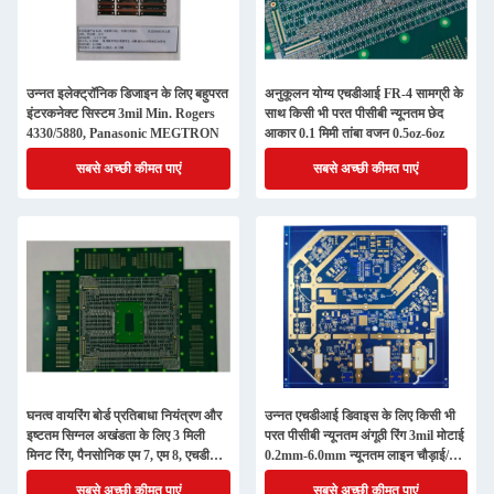
उन्नत इलेक्ट्रॉनिक डिजाइन के लिए बहुपरत
अनुकूलन योग्य एचडीआई FR-4 सामग्री के
इंटरकनेक्ट सिस्टम 3mil Min. Rogers
साथ किसी भी परत पीसीबी न्यूनतम छेद
4330/5880, Panasonic MEGTRON
आकार 0.1 मिमी तांबा वजन 0.5oz-6oz
सबसे अच्छी कीमत पाएं
सबसे अच्छी कीमत पाएं
घनत्व वायरिंग बोर्ड प्रतिबाधा नियंत्रण और
उन्नत एचडीआई डिवाइस के लिए किसी भी
इष्टतम सिग्नल अखंडता के लिए 3 मिली
परत पीसीबी न्यूनतम अंगूठी रिंग 3mil मोटाई
मिनट रिंग, पैनसोनिक एम 7, एम 8, एचडीआई
0.2mm-6.0mm न्यूनतम लाइन चौड़ाई/
पोर्टोटाइप पीसीबी
अंतर 3mil/3mil
सबसे अच्छी कीमत पाएं
सबसे अच्छी कीमत पाएं