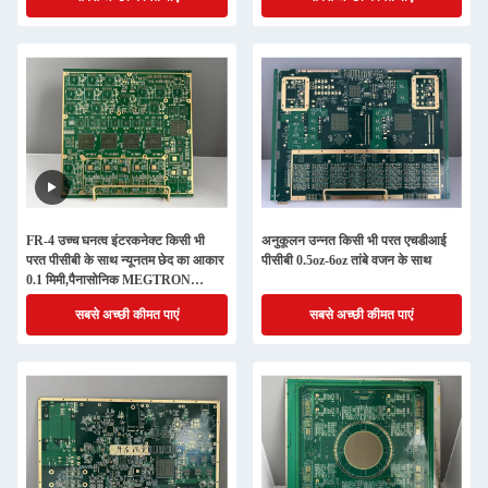
FR-4 उच्च घनत्व इंटरकनेक्ट किसी भी
अनुकूलन उन्नत किसी भी परत एचडीआई
परत पीसीबी के साथ न्यूनतम छेद का आकार
पीसीबी 0.5oz-6oz तांबे वजन के साथ
0.1 मिमी,पैनासोनिक MEGTRON
7,M8,M9,मल्टीपल लेमिनेशन
सबसे अच्छी कीमत पाएं
सबसे अच्छी कीमत पाएं